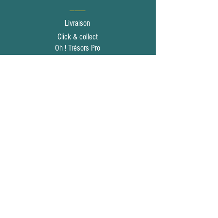
___
Livraison
Click & collect
Oh ! Trésors Pro
Informations
___
Mentions légales
Conditions générales de vente
Politique de confidentialité
Qui sommes nous ?
Politique Bio
Contact
___
Nous contacter