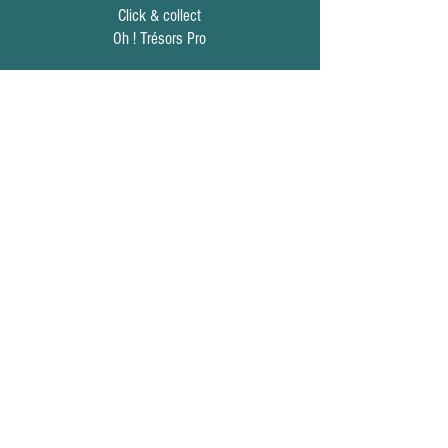
Click & collect
Oh ! Trésors Pro
Informations
___
Mentions légales
Conditions générales de vente
Politique de confidentialité
Qui sommes nous ?
Politique Bio
Contact
___
Nous contacter
ohtresors@orange.fr
06 11 66 67 50