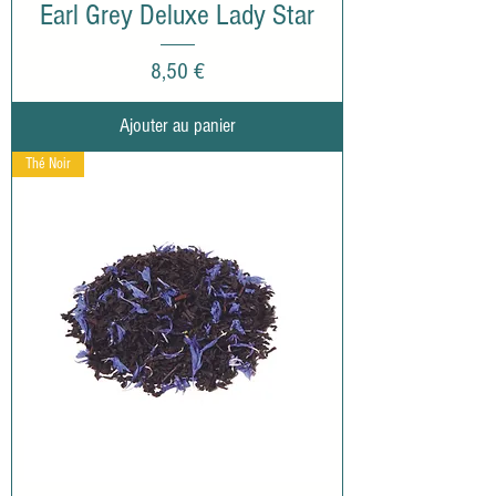
Earl Grey Deluxe Lady Star
Prix
8,50 €
Ajouter au panier
Thé Noir