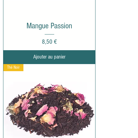
Mangue Passion
Prix
8,50 €
Ajouter au panier
Thé Noir