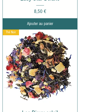
Prix
8,50 €
Ajouter au panier
Thé Noir