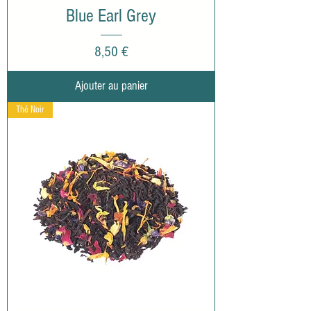
Blue Earl Grey
Prix
8,50 €
Ajouter au panier
Thé Noir