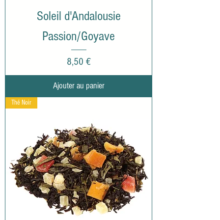
Soleil d'Andalousie
Passion/Goyave
Prix
8,50 €
Ajouter au panier
Thé Noir