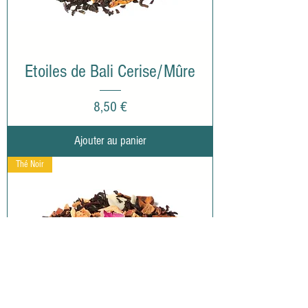
Etoiles de Bali Cerise/Mûre
Prix
8,50 €
Ajouter au panier
Thé Noir