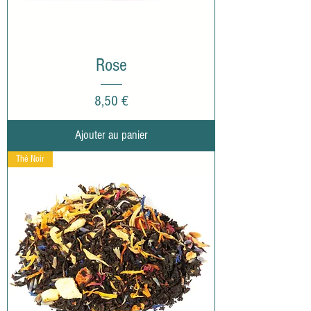
Rose
Prix
8,50 €
Ajouter au panier
Thé Noir