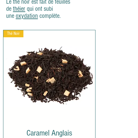
Le thé noir est fait de feuilles
de
théier
qui ont subi
une
oxydation
complète.
Thé Noir
Caramel Anglais